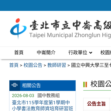
跳
至
主
要
內
容
區
首頁
中崙簡介
行政單位
校園
首頁
>
校園公告
>
教師研習
>
國立中興大學三至
校園
相關公告
2026-08-03
國中教務組
臺北市115學年度第1學期中
公告主旨
小學書法教育師資培育研習班