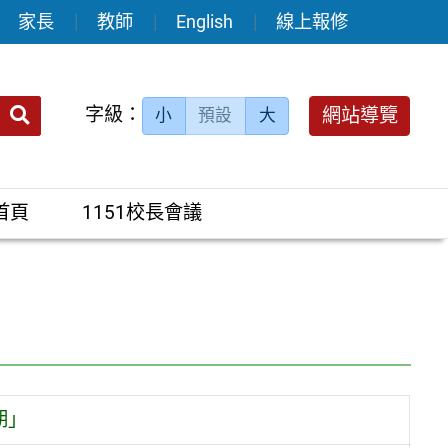
家長
教師
English
線上報修
送出
字級：
網站導覽
小
預設
大
搜
尋：
首頁
1151校長會議
期」