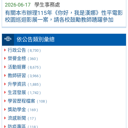
2026-06-17
學生事務處
有關本市辦理115年《你好，我是漢娜》性平電影
校園巡迴影展一案，請各校鼓勵教師踴躍參加
依公告類別彙總
行政公告
( 8,730 )
榮譽金榜
( 360 )
活動競賽
( 8,675 )
教師研習
( 3,966 )
升學資訊
( 1,885 )
生涯發展
( 1,742 )
學習歷程檔案
( 108 )
獎助學金
( 169 )
流感新聞
( 17 )
防疫專區
( 118 )