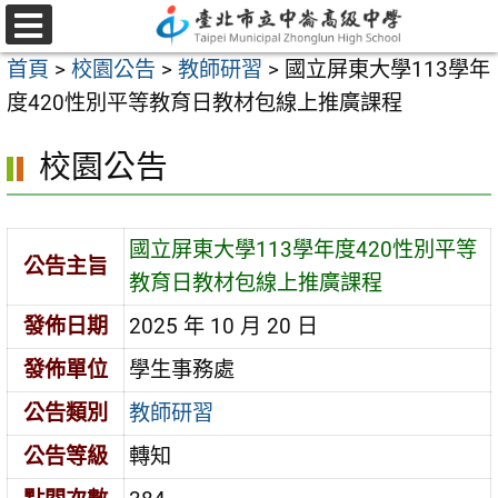
跳
至
選
首頁
>
校園公告
>
教師研習
>
國立屏東大學113學年
單
主
度420性別平等教育日教材包線上推廣課程
要
內
校園公告
容
區
國立屏東大學113學年度420性別平等
公告主旨
教育日教材包線上推廣課程
發佈日期
2025 年 10 月 20 日
發佈單位
學生事務處
公告類別
教師研習
公告等級
轉知