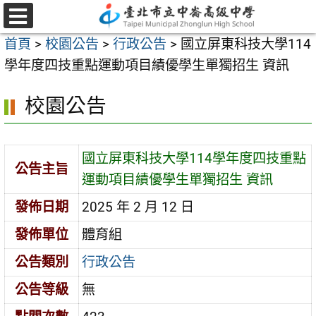
跳
至
選
首頁
>
校園公告
>
行政公告
>
國立屏東科技大學114
單
主
學年度四技重點運動項目績優學生單獨招生 資訊
要
內
校園公告
容
區
國立屏東科技大學114學年度四技重點
公告主旨
運動項目績優學生單獨招生 資訊
發佈日期
2025 年 2 月 12 日
發佈單位
體育組
公告類別
行政公告
公告等級
無