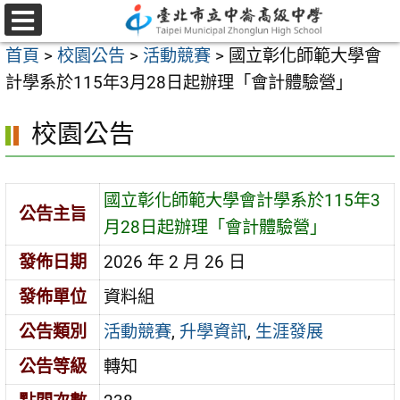
跳
至
選
首頁
>
校園公告
>
活動競賽
>
國立彰化師範大學會
單
主
計學系於115年3月28日起辦理「會計體驗營」
要
內
校園公告
容
區
國立彰化師範大學會計學系於115年3
公告主旨
月28日起辦理「會計體驗營」
發佈日期
2026 年 2 月 26 日
發佈單位
資料組
公告類別
活動競賽
,
升學資訊
,
生涯發展
公告等級
轉知