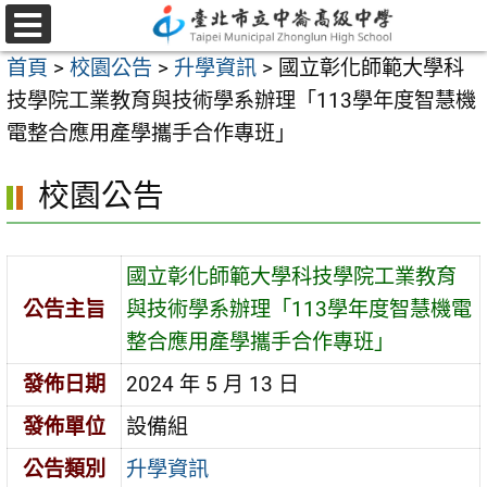
跳
至
選
首頁
>
校園公告
>
升學資訊
>
國立彰化師範大學科
單
主
技學院工業教育與技術學系辦理「113學年度智慧機
要
電整合應用產學攜手合作專班」
內
容
校園公告
區
國立彰化師範大學科技學院工業教育
公告主旨
與技術學系辦理「113學年度智慧機電
整合應用產學攜手合作專班」
發佈日期
2024 年 5 月 13 日
發佈單位
設備組
公告類別
升學資訊