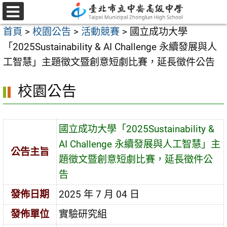
跳
至
選
首頁
>
校園公告
>
活動競賽
>
國立成功大學
單
主
「2025Sustainability & AI Challenge 永續發展與人
要
工智慧」主題徵文暨創意短劇比賽，延長徵件公告
內
容
校園公告
區
國立成功大學「2025Sustainability &
AI Challenge 永續發展與人工智慧」主
公告主旨
題徵文暨創意短劇比賽，延長徵件公
告
發佈日期
2025 年 7 月 04 日
發佈單位
實驗研究組