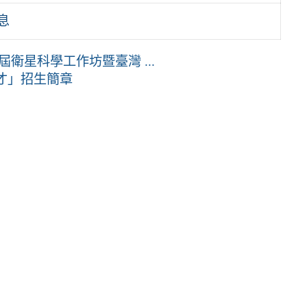
息
衛星科學工作坊暨臺灣 ...
才」招生簡章