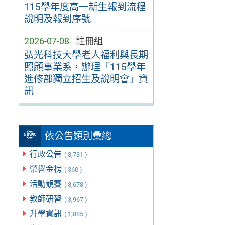
115學年度高一新生報到流程
說明及報到序號
2026-07-08
註冊組
弘光科技大學老人福利與長期
照顧事業系，辦理「115學年
進修部獨立招生及說明會」資
訊
依公告類別彙總
行政公告
( 8,731 )
榮譽金榜
( 360 )
活動競賽
( 8,678 )
教師研習
( 3,967 )
升學資訊
( 1,885 )