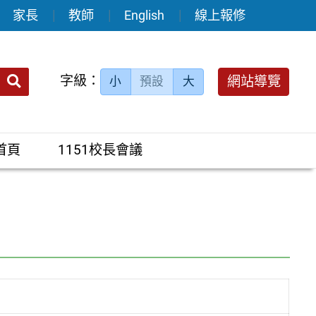
家長
教師
English
線上報修
送出
字級：
網站導覽
小
預設
大
搜
尋：
首頁
1151校長會議