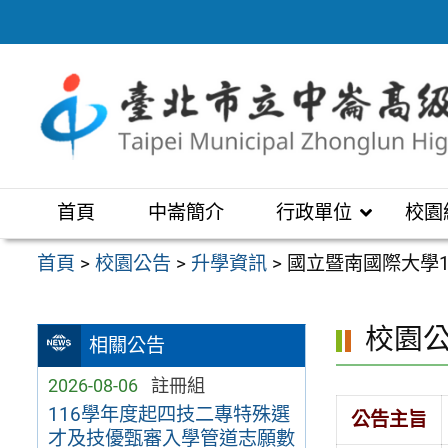
跳
至
主
要
內
容
區
首頁
中崙簡介
行政單位
校園
首頁
>
校園公告
>
升學資訊
>
國立暨南國際大學
校園
相關公告
2026-08-06
註冊組
116學年度起四技二專特殊選
公告主旨
才及技優甄審入學管道志願數