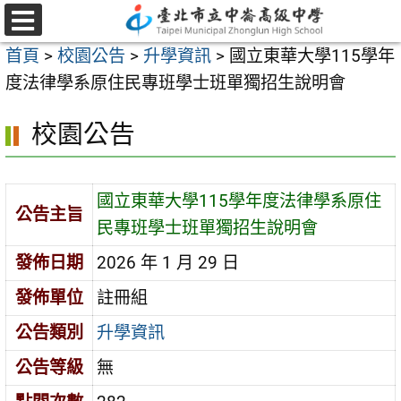
跳
至
選
首頁
>
校園公告
>
升學資訊
>
國立東華大學115學年
單
主
度法律學系原住民專班學士班單獨招生說明會
要
內
校園公告
容
區
國立東華大學115學年度法律學系原住
公告主旨
民專班學士班單獨招生說明會
發佈日期
2026 年 1 月 29 日
發佈單位
註冊組
公告類別
升學資訊
公告等級
無