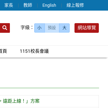
家長
教師
English
線上報修
送出
字級：
網站導覽
小
預設
大
搜
尋：
首頁
1151校長會議
，遠距上線！」方案