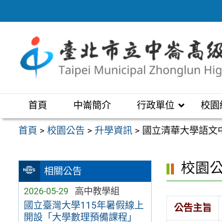
跳
至
主
要
內
容
區
首頁
中崙簡介
行政單位
校園
首頁
>
校園公告
>
升學資訊
>
國立清華大學語文
校園
相關公告
2026-05-29
高中教學組
國立臺灣大學115年暑假線上
公告主旨
開設「大學數理預備課程」