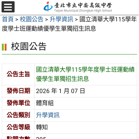
跳
至
選
首頁
>
校園公告
>
升學資訊
>
國立清華大學115學年
單
主
度學士班運動績優學生單獨招生訊息
要
內
校園公告
容
區
國立清華大學115學年度學士班運動績
公告主旨
優學生單獨招生訊息
發佈日期
2026 年 1 月 07 日
發佈單位
體育組
公告類別
升學資訊
公告等級
轉知