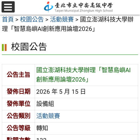
跳
至
選
首頁
>
校園公告
>
活動競賽
>
國立澎湖科技大學辦
單
主
理「智慧島嶼AI創新應用論壇2026」
要
內
校園公告
容
區
國立澎湖科技大學辦理「智慧島嶼AI
公告主旨
創新應用論壇2026」
發佈日期
2026 年 5 月 15 日
發佈單位
設備組
公告類別
活動競賽
公告等級
轉知