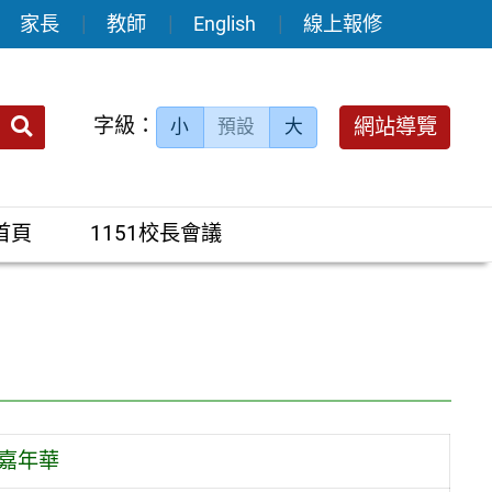
家長
教師
English
線上報修
送出
字級：
網站導覽
小
預設
大
搜
尋：
首頁
1151校長會議
育嘉年華