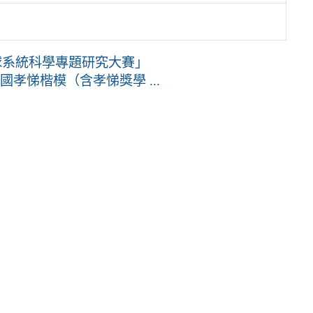
球系統科學專題研究大賽」
孝悌楷模（含孝悌獎學 ...