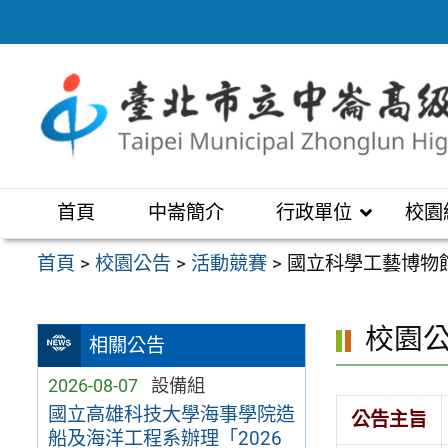
跳
至
主
要
內
容
區
首頁
中崙簡介
行政單位
校園
首頁
>
校園公告
>
活動競賽
>
國立科學工藝博物館
校園
相關公告
2026-08-07
設備組
國立高雄科技大學海事學院造
公告主旨
船及海洋工程系辦理「2026