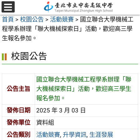
跳
至
選
首頁
>
校園公告
>
活動競賽
>
國立聯合大學機械工
單
主
程學系辦理「聯大機械探索日」活動，歡迎高三學
要
生報名參加。
內
容
校園公告
區
國立聯合大學機械工程學系辦理「聯
公告主旨
大機械探索日」活動，歡迎高三學生
報名參加。
發佈日期
2025 年 3 月 03 日
發佈單位
資料組
公告類別
活動競賽
,
升學資訊
,
生涯發展