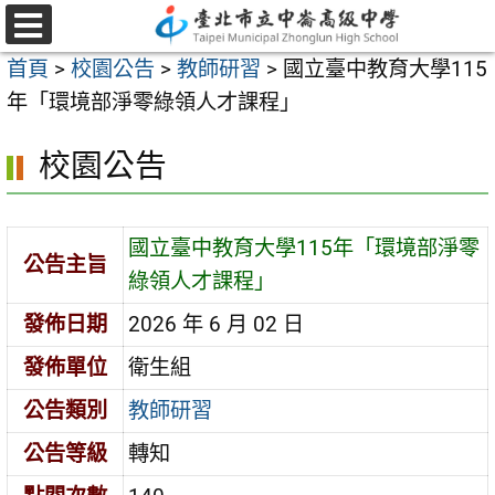
跳
至
選
首頁
>
校園公告
>
教師研習
>
國立臺中教育大學115
單
主
年「環境部淨零綠領人才課程」
要
內
校園公告
容
區
國立臺中教育大學115年「環境部淨零
公告主旨
綠領人才課程」
發佈日期
2026 年 6 月 02 日
發佈單位
衛生組
公告類別
教師研習
公告等級
轉知