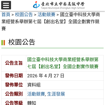
跳
至
選
首頁
>
校園公告
>
活動競賽
>
國立臺中科技大學商
單
主
業經營系舉辦第七屆【創出名堂】全國企劃實作競
要
賽
內
容
校園公告
區
國立臺中科技大學商業經營系舉辦第
公告主旨
七屆【創出名堂】全國企劃實作競賽
發佈日期
2026 年 4 月 27 日
發佈單位
資料組
公告類別
活動競賽
,
生涯發展
公告等級
轉知