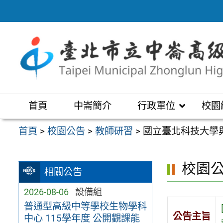
跳
至
主
要
內
容
區
首頁
中崙簡介
行政單位
校園
首頁
>
校園公告
>
教師研習
>
國立臺北科技大學
校園
相關公告
2026-08-06
設備組
普通型高級中等學校生物學科
公告主旨
中心 115學年度 公開觀課能