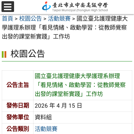
跳
至
選
首頁
>
校園公告
>
活動競賽
>
國立臺北護理健康大
單
主
學護理系辦理「看見情緒、啟動學習：從教師覺察
要
出發的課堂新實踐」工作坊
內
容
校園公告
區
國立臺北護理健康大學護理系辦理
公告主旨
「看見情緒、啟動學習：從教師覺察
出發的課堂新實踐」工作坊
發佈日期
2026 年 4 月 15 日
發佈單位
資料組
公告類別
活動競賽