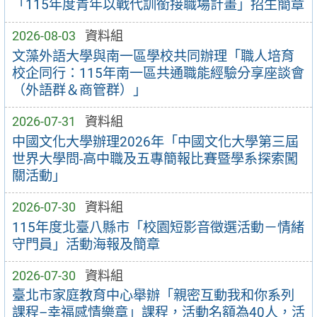
「115年度青年以戰代訓銜接職場計畫」招生簡章
2026-08-03
資料組
文藻外語大學與南一區學校共同辦理「職人培育
校企同行：115年南一區共通職能經驗分享座談會
（外語群＆商管群）」
2026-07-31
資料組
中國文化大學辦理2026年「中國文化大學第三屆
世界大學問-高中職及五專簡報比賽暨學系探索闖
關活動」
2026-07-30
資料組
115年度北臺八縣市「校園短影音徵選活動－情緒
守門員」活動海報及簡章
2026-07-30
資料組
臺北市家庭教育中心舉辦「親密互動我和你系列
課程–幸福感情樂章」課程，活動名額為40人，活