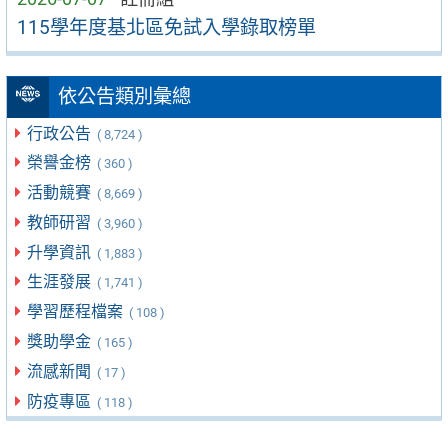
115學年度基北區免試入學錄取榜單
依公告類別彙總
行政公告
( 8,724 )
榮譽金榜
( 360 )
活動競賽
( 8,669 )
教師研習
( 3,960 )
升學資訊
( 1,883 )
生涯發展
( 1,741 )
學習歷程檔案
( 108 )
獎助學金
( 165 )
流感新聞
( 17 )
防疫專區
( 118 )