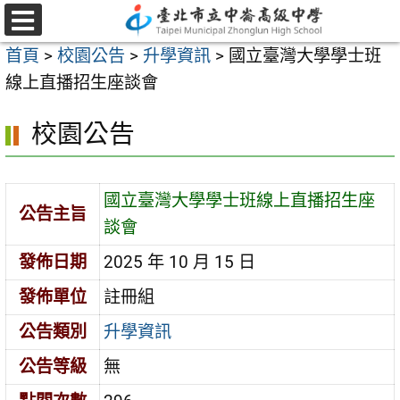
跳
至
選
首頁
>
校園公告
>
升學資訊
>
國立臺灣大學學士班
單
主
線上直播招生座談會
要
內
校園公告
容
區
國立臺灣大學學士班線上直播招生座
公告主旨
談會
發佈日期
2025 年 10 月 15 日
發佈單位
註冊組
公告類別
升學資訊
公告等級
無