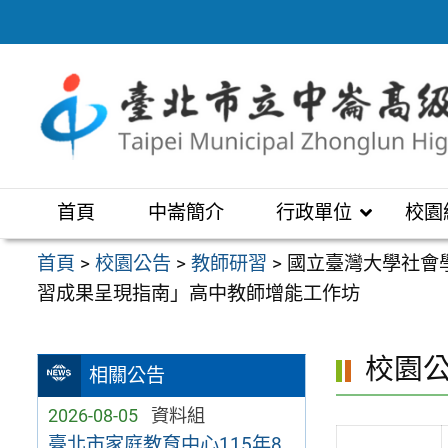
跳
至
主
要
內
容
區
首頁
中崙簡介
行政單位
校園
首頁
>
校園公告
>
教師研習
>
國立臺灣大學社會
習成果呈現指南」高中教師增能工作坊
校園
相關公告
2026-08-05
資料組
臺北市家庭教育中心115年8