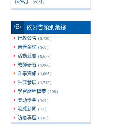
長營」 資訊
依公告類別彙總
行政公告
( 8,730 )
榮譽金榜
( 360 )
活動競賽
( 8,677 )
教師研習
( 3,966 )
升學資訊
( 1,885 )
生涯發展
( 1,742 )
學習歷程檔案
( 108 )
獎助學金
( 169 )
流感新聞
( 17 )
防疫專區
( 118 )