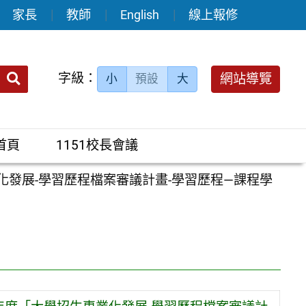
家長
教師
English
線上報修
送出
字級：
網站導覽
小
預設
大
搜
尋：
首頁
1151校長會議
化發展-學習歷程檔案審議計畫-學習歷程—課程學