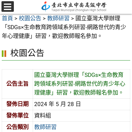
跳
至
選
首頁
>
校園公告
>
教師研習
>
國立臺灣大學辦理
單
主
「SDGs×生命教育跨領域系列研習-網路世代的青少
要
年心理健康」研習，歡迎教師報名參加。
內
容
校園公告
區
國立臺灣大學辦理「SDGs×生命教育
公告主旨
跨領域系列研習-網路世代的青少年心
理健康」研習，歡迎教師報名參加。
發佈日期
2024 年 5 月 28 日
發佈單位
資料組
公告類別
教師研習