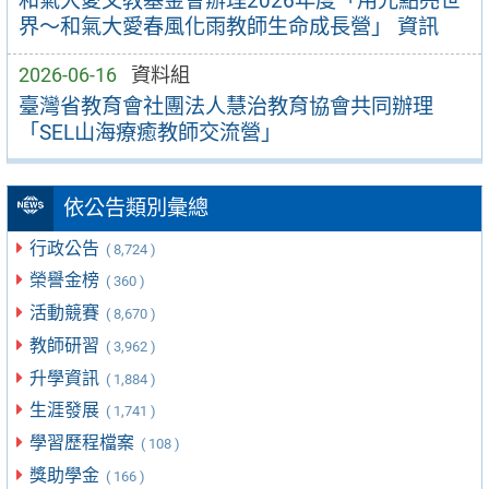
和氣大愛文教基金會辦理2026年度「用光點亮世
界～和氣大愛春風化雨教師生命成長營」 資訊
2026-06-16
資料組
臺灣省教育會社團法人慧治教育協會共同辦理
「SEL山海療癒教師交流營」
依公告類別彙總
行政公告
( 8,724 )
榮譽金榜
( 360 )
活動競賽
( 8,670 )
教師研習
( 3,962 )
升學資訊
( 1,884 )
生涯發展
( 1,741 )
學習歷程檔案
( 108 )
獎助學金
( 166 )