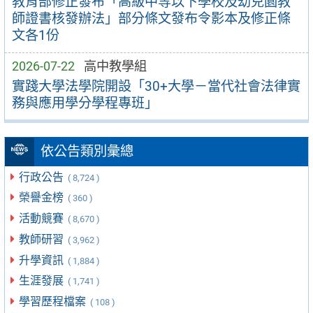
教育部修正發布「高級中等以下學校及幼兒園教
師證書核發辦法」部分條文發布令影本及修正條
文各1份
2026-07-22
高中教學組
實踐大學法學院開設「30+大學－當代社會法律實
務與應用學分學程專班」
依公告類別彙總
行政公告
( 8,724 )
榮譽金榜
( 360 )
活動競賽
( 8,670 )
教師研習
( 3,962 )
升學資訊
( 1,884 )
生涯發展
( 1,741 )
學習歷程檔案
( 108 )