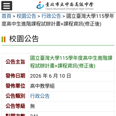
跳
至
選
首頁
>
校園公告
>
行政公告
>
國立臺灣大學115學年
單
主
度高中生進階課程試辦計畫+課程資訊(修正後)
要
內
校園公告
容
區
國立臺灣大學115學年度高中生進階課
公告主旨
程試辦計畫+課程資訊(修正後)
發佈日期
2026 年 6 月 10 日
發佈單位
高中教學組
公告類別
行政公告
公告等級
無