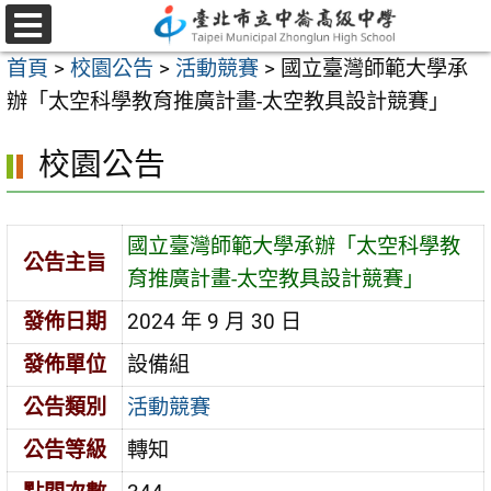
跳
至
選
首頁
>
校園公告
>
活動競賽
>
國立臺灣師範大學承
單
主
辦「太空科學教育推廣計畫-太空教具設計競賽」
要
內
校園公告
容
區
國立臺灣師範大學承辦「太空科學教
公告主旨
育推廣計畫-太空教具設計競賽」
發佈日期
2024 年 9 月 30 日
發佈單位
設備組
公告類別
活動競賽
公告等級
轉知