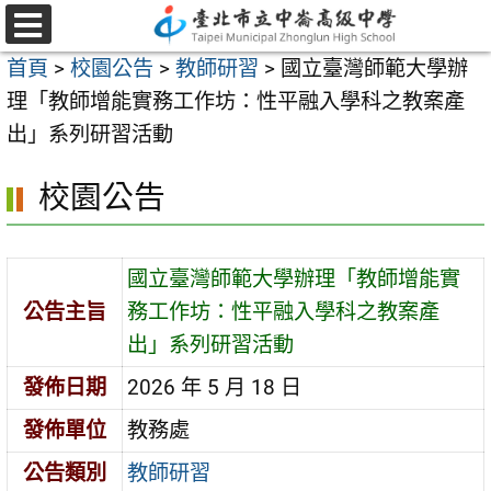
跳
至
選
首頁
>
校園公告
>
教師研習
>
國立臺灣師範大學辦
單
主
理「教師增能實務工作坊：性平融入學科之教案產
要
出」系列研習活動
內
容
校園公告
區
國立臺灣師範大學辦理「教師增能實
公告主旨
務工作坊：性平融入學科之教案產
出」系列研習活動
發佈日期
2026 年 5 月 18 日
發佈單位
教務處
公告類別
教師研習