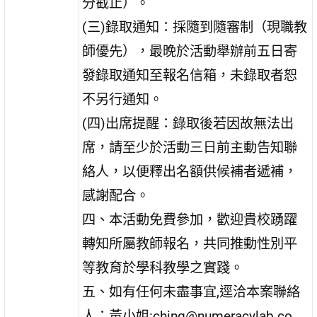
分截止）。
(三)錄取通知：採隨到隨審制（現職教
師優先），最晚於活動舉辦前五日寄
發錄取通知至報名信箱，未錄取者恕
不另行通知。
(四)出席提醒：錄取後若因故無法出
席，請至少於活動三日前主動告知聯
絡人，以便釋出名額供候補者遞補，
感謝配合。
四、本活動免費參加，歡迎貴校踴躍
轉知所屬教師報名，共同推動性別平
等教育於學科教學之實踐。
五、如有任何未盡事宜,逕洽本案聯絡
人：黃小姐:ching@numeracylab.co