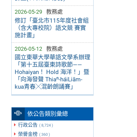
2026-05-29
教務處
修訂「臺北市115年度社會組
（含大專校院）語文競 賽實
施計畫」
2026-05-12
教務處
國立東華大學華語文學系辦理
「第十五屆臺東詩歌節——
Hohaiyan！ Hold 海洋！」暨
「向海發聲 Thiaⁿ-háiLiām-
kua青春╳混齡朗誦賽」
依公告類別彙總
行政公告
( 8,724 )
榮譽金榜
( 360 )