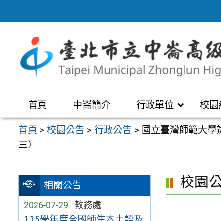
跳
至
主
要
內
容
區
首頁
中崙簡介
行政單位
校園
首頁
>
校園公告
>
行政公告
>
國立臺灣師範大學
三）
校園
相關公告
2026-07-29
教務處
115學年度全國師生本土語及