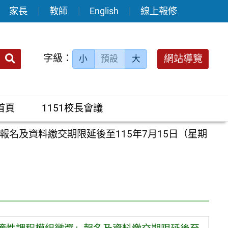
家長
教師
English
線上報修
送出
字級：
網站導覽
小
預設
大
搜
尋：
首頁
1151校長會議
名及資料繳交期限延後至115年7月15日（星期