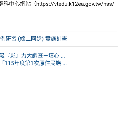
tps://vtedu.k12ea.gov.tw/nss/
研習 (線上同步) 實施計畫
『影』力大調查－填心 ...
15年度第1次原住民族 ...