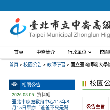
跳
至
主
要
內
容
區
首頁
中崙簡介
行政單位
校園
首頁
>
校園公告
>
教師研習
>
國立臺灣師範大學
校園
相關公告
2026-08-05
資料組
臺北市家庭教育中心115年8
公告主旨
月15日舉辦「爸爸不只是幫