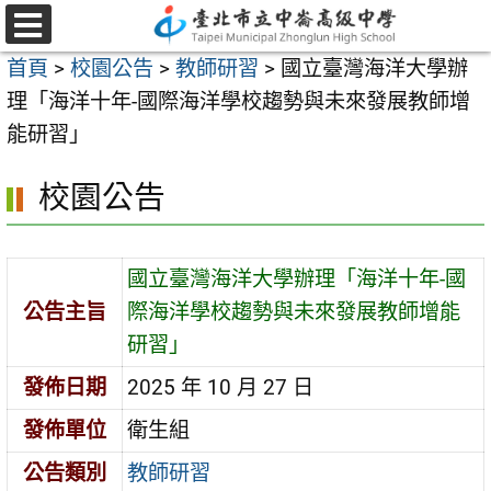
跳
至
選
首頁
>
校園公告
>
教師研習
>
國立臺灣海洋大學辦
單
主
理「海洋十年-國際海洋學校趨勢與未來發展教師增
要
能研習」
內
容
校園公告
區
國立臺灣海洋大學辦理「海洋十年-國
公告主旨
際海洋學校趨勢與未來發展教師增能
研習」
發佈日期
2025 年 10 月 27 日
發佈單位
衛生組
公告類別
教師研習