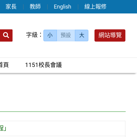
家長
教師
English
線上報修
送出
字級：
網站導覽
小
預設
大
搜
尋：
首頁
1151校長會議
程」