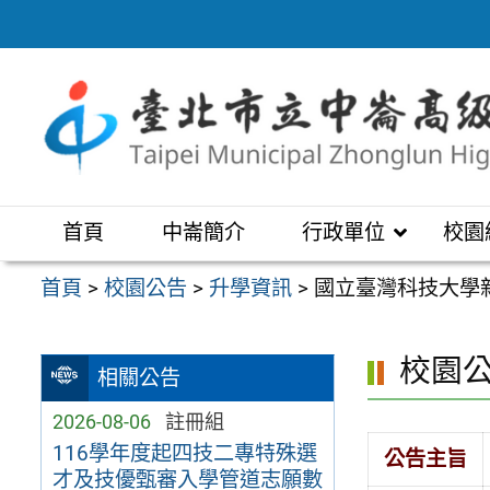
跳
至
主
要
內
容
區
首頁
中崙簡介
行政單位
校園
首頁
>
校園公告
>
升學資訊
>
國立臺灣科技大學
校園
相關公告
2026-08-06
註冊組
116學年度起四技二專特殊選
公告主旨
才及技優甄審入學管道志願數