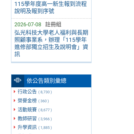
115學年度高一新生報到流程
說明及報到序號
2026-07-08
註冊組
弘光科技大學老人福利與長期
照顧事業系，辦理「115學年
進修部獨立招生及說明會」資
訊
依公告類別彙總
行政公告
( 8,730 )
榮譽金榜
( 360 )
活動競賽
( 8,677 )
教師研習
( 3,966 )
升學資訊
( 1,885 )