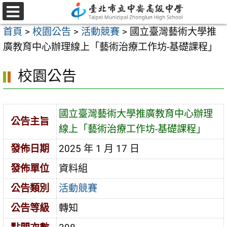
跳
至
選
首頁
>
校園公告
>
活動競賽
>
國立臺灣藝術大學推
單
主
廣教育中心辦理線上「藝術治療工作坊-基礎課程」
要
內
校園公告
容
區
國立臺灣藝術大學推廣教育中心辦理
公告主旨
線上「藝術治療工作坊-基礎課程」
發佈日期
2025 年 1 月 17 日
發佈單位
資料組
公告類別
活動競賽
公告等級
轉知