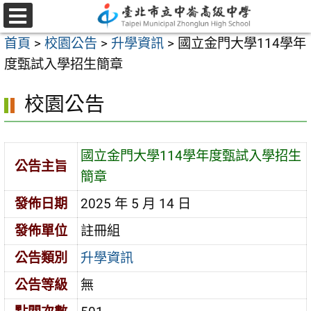
跳
至
選
首頁
>
校園公告
>
升學資訊
>
國立金門大學114學年
單
主
度甄試入學招生簡章
要
內
校園公告
容
區
國立金門大學114學年度甄試入學招生
公告主旨
簡章
發佈日期
2025 年 5 月 14 日
發佈單位
註冊組
公告類別
升學資訊
公告等級
無