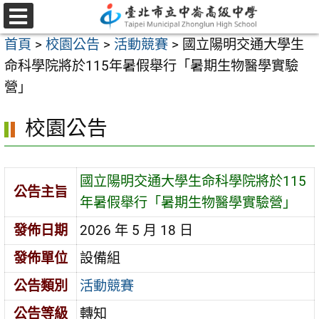
跳
至
選
首頁
>
校園公告
>
活動競賽
>
國立陽明交通大學生
單
主
命科學院將於115年暑假舉行「暑期生物醫學實驗
要
營」
內
容
校園公告
區
國立陽明交通大學生命科學院將於115
公告主旨
年暑假舉行「暑期生物醫學實驗營」
發佈日期
2026 年 5 月 18 日
發佈單位
設備組
公告類別
活動競賽
公告等級
轉知