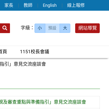
家長
教師
English
線上報修
送出
字級：
網站導覽
小
預設
大
搜
尋：
首頁
1151校長會議
指引」意見交流座談會
規及審查重點與準備指引」意見交流座談會