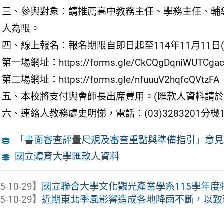
三、參與對象：請推薦高中教務主任、學務主任、輔導
人為限。
四、線上報名：報名期限自即日起至114年11月11日
第一場網址：https://forms.gle/CkCQgDqniWUTCga
第二場網址：https://forms.gle/nfuuuV2hqfcQVtzFA
五、本校將支付與會師長出席費用。(匯款人資料請於1
六、連絡人教務處史明悌，電話：(03)3283201分機1592，M
「書面審查評量尺規及審查重點與準備指引」意見
國立體育大學匯款人資料
5-10-29】
國立聯合大學文化觀光產業學系115學年
5-10-29】
近期東北季風影響造成各地降雨不斷，以致環