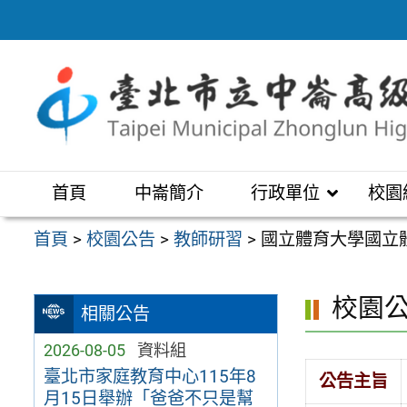
跳
至
主
要
內
容
區
首頁
中崙簡介
行政單位
校園
首頁
>
校園公告
>
教師研習
>
國立體育大學國立
校園
相關公告
2026-08-05
資料組
臺北市家庭教育中心115年8
公告主旨
月15日舉辦「爸爸不只是幫