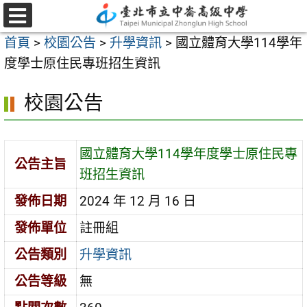
跳
至
選
首頁
>
校園公告
>
升學資訊
>
國立體育大學114學年
單
主
度學士原住民專班招生資訊
要
內
校園公告
容
區
國立體育大學114學年度學士原住民專
公告主旨
班招生資訊
發佈日期
2024 年 12 月 16 日
發佈單位
註冊組
公告類別
升學資訊
公告等級
無