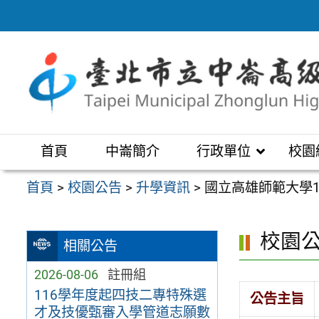
跳
至
主
要
內
容
區
首頁
中崙簡介
行政單位
校園
首頁
>
校園公告
>
升學資訊
>
國立高雄師範大學
校園
相關公告
2026-08-06
註冊組
116學年度起四技二專特殊選
公告主旨
才及技優甄審入學管道志願數