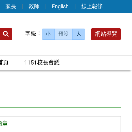
家長
教師
English
線上報修
送出
字級：
網站導覽
小
預設
大
搜
尋：
首頁
1151校長會議
簡章