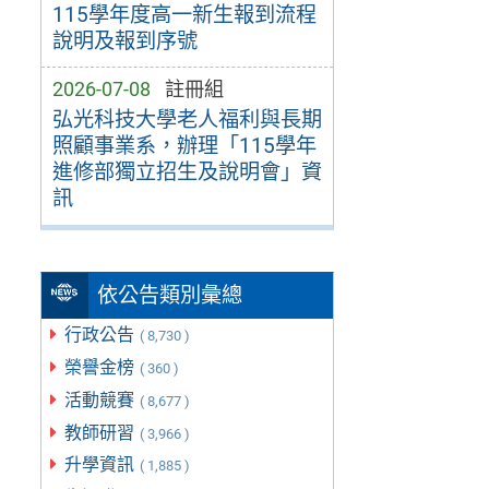
115學年度高一新生報到流程
說明及報到序號
2026-07-08
註冊組
弘光科技大學老人福利與長期
照顧事業系，辦理「115學年
進修部獨立招生及說明會」資
訊
依公告類別彙總
行政公告
( 8,730 )
榮譽金榜
( 360 )
活動競賽
( 8,677 )
教師研習
( 3,966 )
升學資訊
( 1,885 )