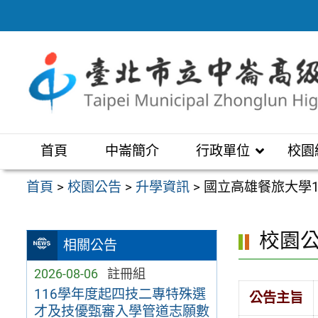
跳
至
主
要
內
容
區
首頁
中崙簡介
行政單位
校園
首頁
>
校園公告
>
升學資訊
>
國立高雄餐旅大學
校園
相關公告
2026-08-06
註冊組
116學年度起四技二專特殊選
公告主旨
才及技優甄審入學管道志願數