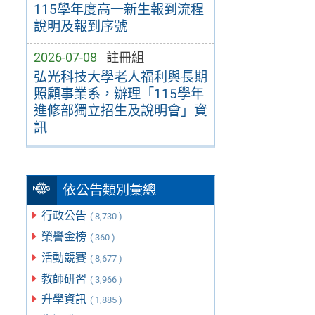
115學年度高一新生報到流程
說明及報到序號
2026-07-08
註冊組
弘光科技大學老人福利與長期
照顧事業系，辦理「115學年
進修部獨立招生及說明會」資
訊
依公告類別彙總
行政公告
( 8,730 )
榮譽金榜
( 360 )
活動競賽
( 8,677 )
教師研習
( 3,966 )
升學資訊
( 1,885 )