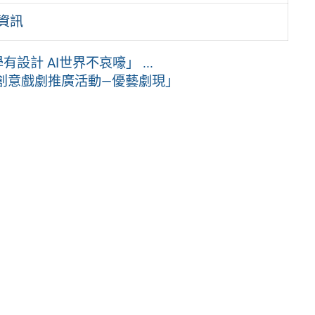
資訊
設計 AI世界不哀嚎」 ...
創意戲劇推廣活動—優藝劇現」