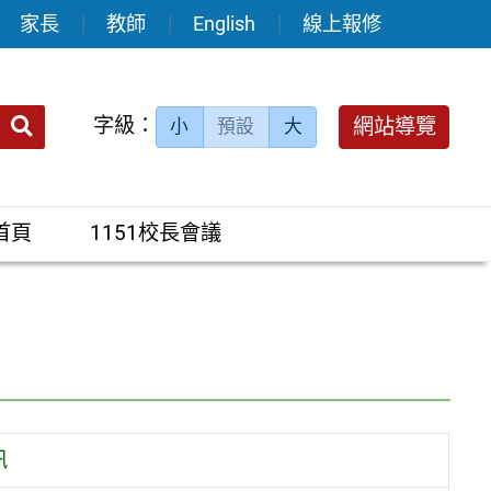
家長
教師
English
線上報修
送出
字級：
網站導覽
小
預設
大
搜
尋：
首頁
1151校長會議
訊