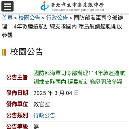
跳
至
選
首頁
>
校園公告
>
行政公告
>
國防部海軍司令部辦
單
主
理114年敦睦遠航訓練支隊國內 環島航訓艦艇開放
要
參觀
內
容
校園公告
區
國防部海軍司令部辦理114年敦睦遠航
公告主旨
訓練支隊國內 環島航訓艦艇開放參觀
發佈日期
2025 年 3 月 04 日
發佈單位
教官室
公告類別
行政公告
公告等級
無