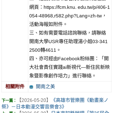
網頁：https://fcm.knu. edu.tw/p/406-1
054-48968,r582.php?Lang=zh-tw，
活動海報如附件。
三、
如有需要電話諮詢聯絡，請聯絡
開南大學USR專任助理湯小姐03-341
2500轉4611。
四、亦可經由Facebook粉絲團：「開
大社會責任實踐ai新視代—新住民新映
象暨影像創作培力」進行聯絡。
開南之美
相關附件
【2026-05-20】
《高雄市管樂團《動畫楽ノ
祭》－日本動漫交響音樂會3》