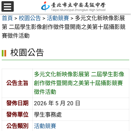
跳
至
選
首頁
>
校園公告
>
活動競賽
>
多元文化新映像影展
單
主
第 二屆學生影像創作徵件暨開南之美第十屆攝影競
要
賽徵件活動
內
容
校園公告
區
多元文化新映像影展第 二屆學生影像
公告主旨
創作徵件暨開南之美第十屆攝影競賽
徵件活動
發佈日期
2026 年 5 月 20 日
發佈單位
學生事務處
公告類別
活動競賽