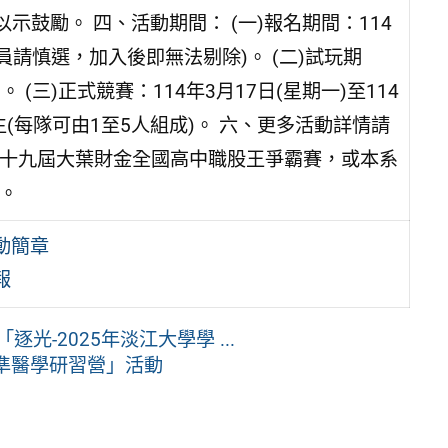
鼓勵。 四、活動期間： (一)報名期間：114
賽隊員請慎選，加入後即無法剔除)。 (二)試玩期
。 (三)正式競賽：114年3月17日(星期一)至114
生(每隊可由1至5人組成)。 六、更多活動詳情請
第十九屆大葉財金全國高中職股王爭霸賽，或本系
）。
動簡章
報
光-2025年淡江大學學 ...
準醫學研習營」活動