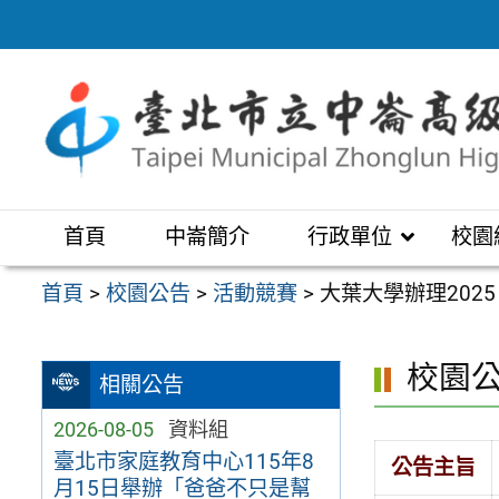
跳
至
主
要
內
容
區
首頁
中崙簡介
行政單位
校園
首頁
>
校園公告
>
活動競賽
>
大葉大學辦理202
校園
相關公告
2026-08-05
資料組
臺北市家庭教育中心115年8
公告主旨
月15日舉辦「爸爸不只是幫