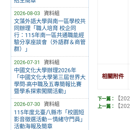
招生簡章
2026-08-03
資料組
文藻外語大學與南一區學校共
同辦理「職人培育 校企同
行：115年南一區共通職能經
驗分享座談會（外語群＆商管
群）」
2026-07-31
資料組
中國文化大學辦理2026年
相關附件
「中國文化大學第三屆世界大
學問-高中職及五專簡報比賽
暨學系探索闖關活動」
【202
2026-07-30
資料組
【202
115年度北臺八縣市「校園短
影音徵選活動－情緒守門員」
活動海報及簡章