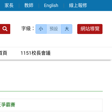
家長
教師
English
線上報修
送出
字級：
網站導覽
小
預設
大
搜
尋：
首頁
1151校長會議
王爭霸賽