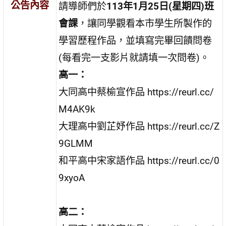
公告內容
請導師們於
113
年
1
月
25
日(星期四)班
會課
，讓同學觀看本市學生所製作的
學習歷程作品
，並填寫完畢回饋問卷
(每看完一支影片就請填一次問卷)。
高一：
大同高中蔡榆宣作品
https://reurl.cc/
M4AK9k
大理高中劉芷妤作品
https://reurl.cc/Z
9GLMM
和平高中宋家語作品
https://reurl.cc/0
9xyoA
高二：