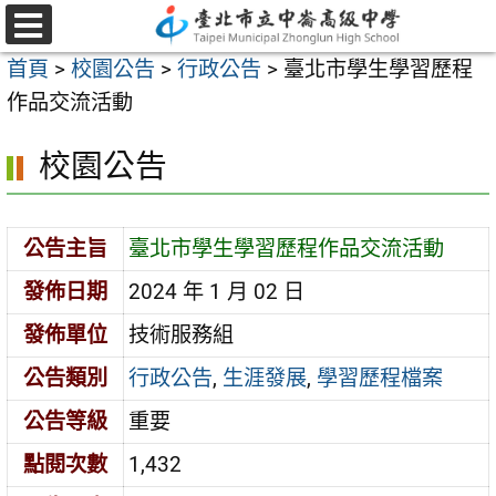
跳
至
選
首頁
>
校園公告
>
行政公告
>
臺北市學生學習歷程
單
主
作品交流活動
要
內
校園公告
容
區
公告主旨
臺北市學生學習歷程作品交流活動
發佈日期
2024 年 1 月 02 日
發佈單位
技術服務組
公告類別
行政公告
,
生涯發展
,
學習歷程檔案
公告等級
重要
點閱次數
1,432