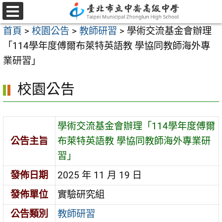
跳
至
選
首頁
>
校園公告
>
教師研習
>
學術交流基金會辦理
單
主
「114學年度傅爾布萊特英語教 學協同教師海外專
要
業研習」
內
容
校園公告
區
學術交流基金會辦理「114學年度傅爾
公告主旨
布萊特英語教 學協同教師海外專業研
習」
發佈日期
2025 年 11 月 19 日
發佈單位
實驗研究組
公告類別
教師研習