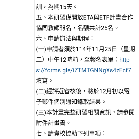
訓，為期15天。
五、本研習僅開放ETA與ETF計畫合作
協同教師報名，名額共計25名。
六、申請辦法與期程：
(一)申請者須於114年11月25日（星期
二）中午12時前，至報名表單：
http
s://forms.gle/iZTMTGNNgXs4zFcf7
填寫。
(二)經評選審核後，將於12月初以電
子郵件個別通知錄取結果。
(三)本計畫完整研習相關資訊，請參閱
附件計畫書。
七、請貴校協助下列事項：