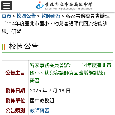
跳
至
選
首頁
>
校園公告
>
教師研習
>
客家事務委員會辦理
單
主
「114年度臺北市國小、幼兒客語師資回流增能訓
要
練」研習
內
容
校園公告
區
客家事務委員會辦理「114年度臺北市
公告主旨
國小、幼兒客語師資回流增能訓練」
研習
發佈日期
2025 年 7 月 18 日
發佈單位
國中教務組
公告類別
教師研習