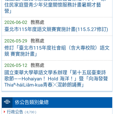
住民家庭暨青少年兒童關懷服務計畫暑期才藝
營」
2026-06-02
教務處
臺北市115年度語文競賽實施計畫(115.5.27修訂)
2026-05-29
教務處
修訂「臺北市115年度社會組（含大專校院）語文
競 賽實施計畫」
2026-05-12
教務處
國立東華大學華語文學系辦理「第十五屆臺東詩
歌節——Hohaiyan！ Hold 海洋！」暨「向海發聲
Thiaⁿ-háiLiām-kua青春╳混齡朗誦賽」
依公告類別彙總
行政公告
( 8,730 )