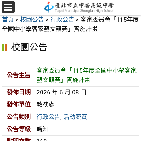
跳
至
選
首頁
>
校園公告
>
行政公告
>
客家委員會「115年度
單
主
全國中小學客家藝文競賽」實施計畫
要
內
校園公告
容
區
客家委員會「115年度全國中小學客家
公告主旨
藝文競賽」實施計畫
發佈日期
2026 年 6 月 08 日
發佈單位
教務處
公告類別
行政公告
,
活動競賽
公告等級
轉知