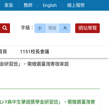
家長
教師
English
線上報修
送出
字級：
網站導覽
小
預設
大
搜
尋：
首頁
1151校長會議
學金研習班」，需徵選臺灣寄宿家庭
LI-Y高中生華語獎學金研習班」，需徵選臺灣寄