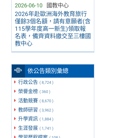
2026-06-10
國教中心
2026年赴歐洲海外教育旅行
僅餘3個名額，請有意願者(含
115學年度高一新生)領取報
名表，備齊資料繳交至三樓國
教中心
依公告類別彙總
行政公告
( 8,724 )
榮譽金榜
( 360 )
活動競賽
( 8,670 )
教師研習
( 3,962 )
升學資訊
( 1,884 )
生涯發展
( 1,741 )
學習歷程檔案
( 108 )