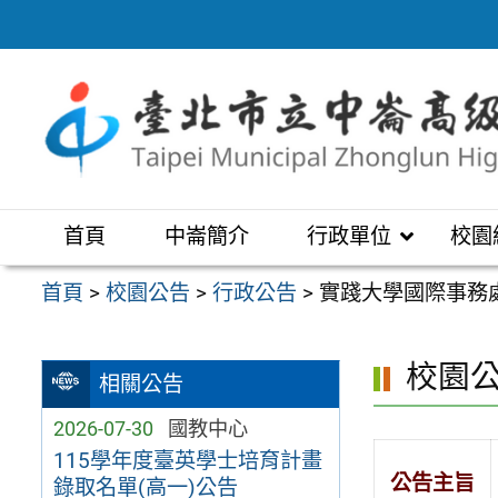
跳
至
主
要
內
容
區
首頁
中崙簡介
行政單位
校園
首頁
>
校園公告
>
行政公告
>
實踐大學國際事務處
校園
相關公告
2026-07-30
國教中心
115學年度臺英學士培育計畫
公告主旨
錄取名單(高一)公告