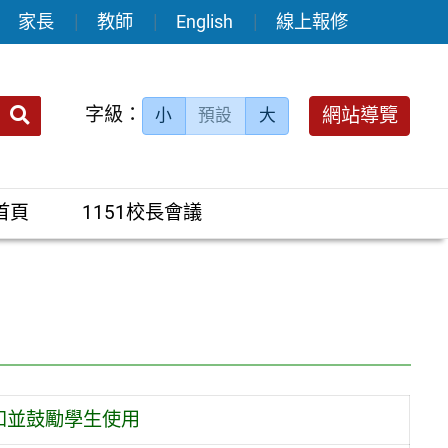
家長
教師
English
線上報修
送出
字級：
網站導覽
小
預設
大
搜
尋：
首頁
1151校長會議
知並鼓勵學生使用