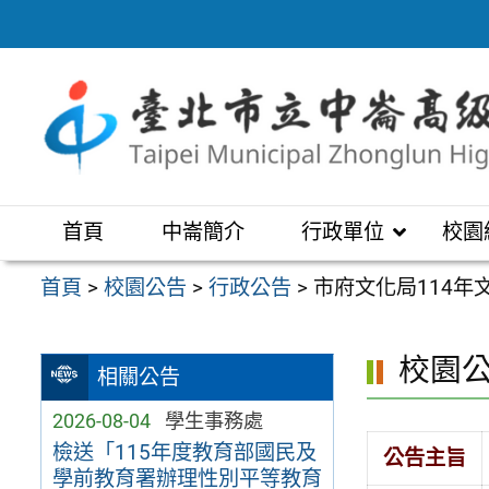
跳
至
主
要
內
容
區
首頁
中崙簡介
行政單位
校園
首頁
>
校園公告
>
行政公告
>
市府文化局114
校園
相關公告
2026-08-04
學生事務處
檢送「115年度教育部國民及
公告主旨
學前教育署辦理性別平等教育