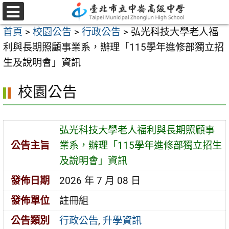
跳
至
選
首頁
>
校園公告
>
行政公告
>
弘光科技大學老人福
單
主
利與長期照顧事業系，辦理「115學年進修部獨立招
要
生及說明會」資訊
內
容
校園公告
區
弘光科技大學老人福利與長期照顧事
公告主旨
業系，辦理「115學年進修部獨立招生
及說明會」資訊
發佈日期
2026 年 7 月 08 日
發佈單位
註冊組
公告類別
行政公告
,
升學資訊