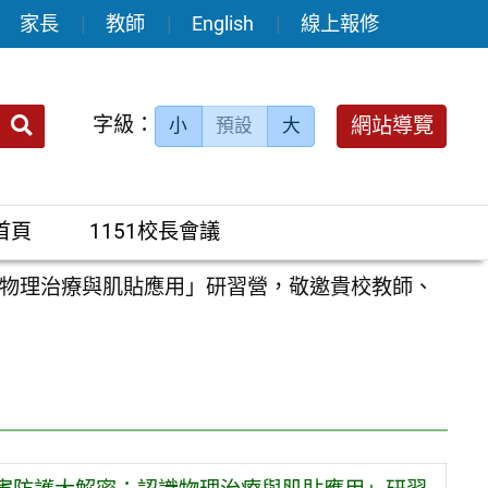
家長
教師
English
線上報修
送出
字級：
網站導覽
小
預設
大
搜
尋：
首頁
1151校長會議
物理治療與肌貼應用」研習營，敬邀貴校教師、