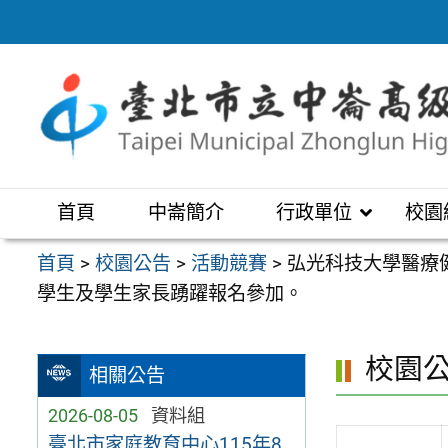
跳
至
主
要
內
容
區
首頁
中崙簡介
行政單位
校園
首頁
>
校園公告
>
活動競賽
>
弘光科技大學醫療
學生及學生家長踴躍報名參加。
校園
相關公告
2026-08-05
資料組
臺北市家庭教育中心115年8