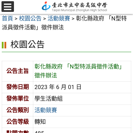
跳
至
選
首頁
>
校園公告
>
活動競賽
>
彰化縣政府 「N型特
單
主
派員徵件活動」徵件辦法
要
內
校園公告
容
區
彰化縣政府 「N型特派員徵件活動」
公告主旨
徵件辦法
發佈日期
2023 年 6 月 01 日
發佈單位
學生活動組
公告類別
活動競賽
公告等級
轉知