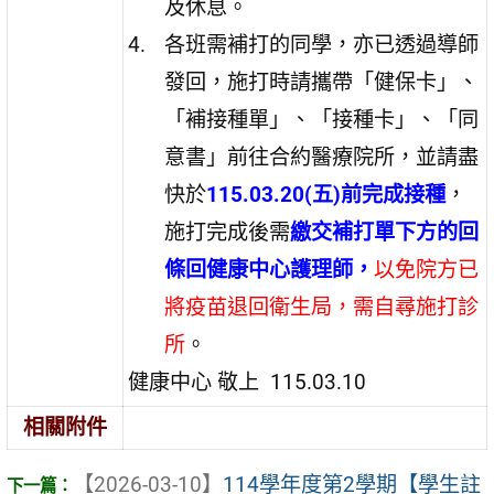
及休息。
各班需補打的同學，亦已透過導師
發回，施打時請攜帶「健保卡」、
「補接種單」、「接種卡」、「同
意書」前往合約醫療院所，並請盡
快於
115.03.20(五)前完成接種
，
施打完成後需
繳交補打單下方的回
條回健康中心護理師，
以免院方已
將疫苗退回衛生局，需自尋施打診
所
。
健康中心 敬上 115.03.10
相關附件
【2026-03-10】
114學年度第2學期【學生註