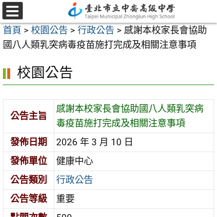
跳
至
選
首頁
>
校園公告
>
行政公告
>
感謝本校家長會協助
單
主
國八人類乳突病毒疫苗施打完成及相關注意事項
要
內
校園公告
容
區
感謝本校家長會協助國八人類乳突病
公告主旨
毒疫苗施打完成及相關注意事項
發佈日期
2026 年 3 月 10 日
發佈單位
健康中心
公告類別
行政公告
公告等級
重要