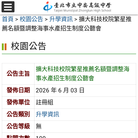
跳
至
選
首頁
>
校園公告
>
升學資訊
>
擴大科技校院繁星推
單
主
薦名額暨調整海事水產招生制度公聽會
要
內
校園公告
容
區
擴大科技校院繁星推薦名額暨調整海
公告主旨
事水產招生制度公聽會
發佈日期
2026 年 6 月 03 日
發佈單位
註冊組
公告類別
升學資訊
公告等級
無