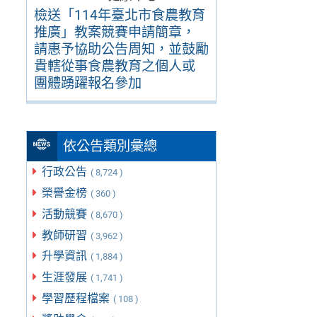
檢送「114年臺北市食農教育
推廣」教案競賽申請簡章，
請惠予協助公告周知，並鼓勵
貴轄從事食農教育之個人或
團體踴躍報名參加
依公告類別彙總
行政公告
( 8,724 )
榮譽金榜
( 360 )
活動競賽
( 8,670 )
教師研習
( 3,962 )
升學資訊
( 1,884 )
生涯發展
( 1,741 )
學習歷程檔案
( 108 )