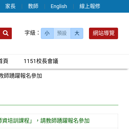
家長
教師
English
線上報修
送出
字級：
網站導覽
小
預設
大
搜
尋：
首頁
1151校長會議
教師踴躍報名參加
師資培訓課程」，請教師踴躍報名參加