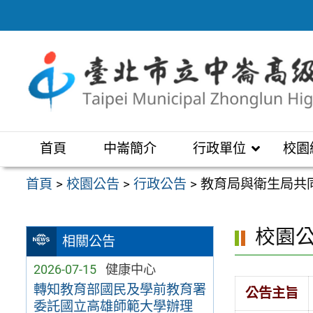
跳
至
主
要
內
容
區
首頁
中崙簡介
行政單位
校園
首頁
>
校園公告
>
行政公告
>
教育局與衛生局共
校園
相關公告
2026-07-15
健康中心
轉知教育部國民及學前教育署
公告主旨
委託國立高雄師範大學辦理