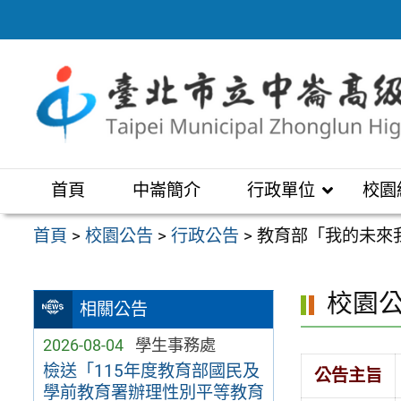
跳
至
主
要
內
容
區
首頁
中崙簡介
行政單位
校園
首頁
>
校園公告
>
行政公告
>
教育部「我的未來
校園
相關公告
2026-08-04
學生事務處
檢送「115年度教育部國民及
公告主旨
學前教育署辦理性別平等教育