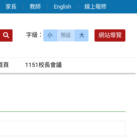
家長
教師
English
線上報修
送出
字級：
網站導覽
小
預設
大
搜
尋：
首頁
1151校長會議